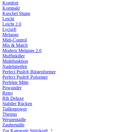
Komfort
Kompakt
Kuschel Shape
Leicht
Leicht 2.0
Lycra®
Melange
Midi-Control
Mix & Match
Modern Melange 2.0
Muffinkiller
Multifunktion
Nadelstreifen
Perfect Push® Büstenformer
Perfect Push® Poformer
Perfekte Mitte
Powunder
Retro
Rib Deluxe
Stabiler Rücken
Taillenpower
Thermo
Wespentaille
Zaubertaille
Zur Kategorie Stützkraft