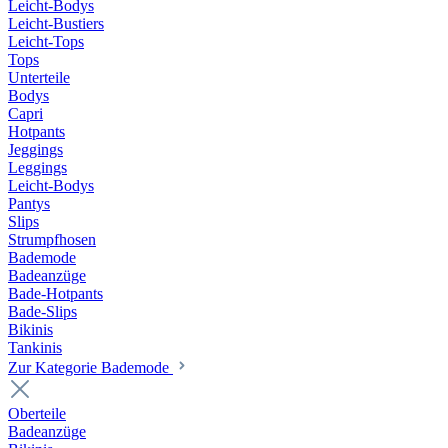
Leicht-Bodys
Leicht-Bustiers
Leicht-Tops
Tops
Unterteile
Bodys
Capri
Hotpants
Jeggings
Leggings
Leicht-Bodys
Pantys
Slips
Strumpfhosen
Bademode
Badeanzüge
Bade-Hotpants
Bade-Slips
Bikinis
Tankinis
Zur Kategorie Bademode
Oberteile
Badeanzüge