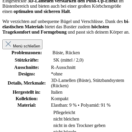
Eingestrickte
3D-Lamellen verstärken den Push-Up-Effekt
im
Büstenbereich und bieten auch bei einer großen Körbchengröße
einen
optimalen und sicheren Halt
.
Wir verzichten auf unbequeme Bügel und Verschlüsse. Dank des
bi-
elastischen Materials
bietet das Bustier zudem
höchsten
Tragekomfort und Formgebung
und passt sich deinem Körper an.
Menü schließen
Problemzonen:
Büste, Rücken
Stützkräfte:
SK (mittel / 2,0)
Ausschnitte:
R-Ausschnitt
Designs:
*ohne
3D-Lamellen (Büste), Stützbandsystem
Details, Merkmale:
(Rücken)
Hergestellt in:
Italien
Kollektion:
Kompakt
Material:
Elasthan: 9 %
•
Polyamid: 91 %
Pflegeleicht
nicht bleichen
nicht in den Trockner geben
nicht bügeln