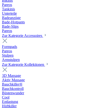
Bikinis
Pareos
Tankinis
Unterteile
Badeanzüge
Bade-Hotpants
Bade-Slips
Pareos
Zur Kategorie Accessoires
Formpads
Pareos
Stulpen
Armstulpen
Zur Kategorie Kollektionen
3D Massage
Aktiv Massage
Bauchkiller®
Bauchkontroll
Büstenwunder
Cool
Entlastung
Hüftkiller