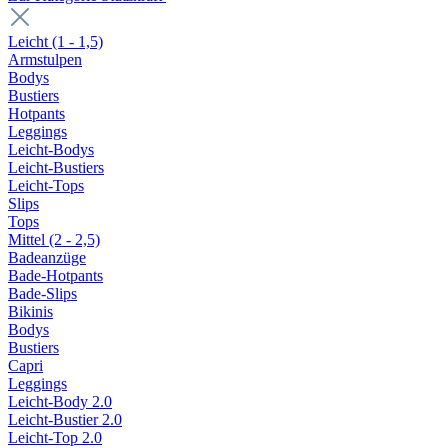
Leicht (1 - 1,5)
Armstulpen
Bodys
Bustiers
Hotpants
Leggings
Leicht-Bodys
Leicht-Bustiers
Leicht-Tops
Slips
Tops
Mittel (2 - 2,5)
Badeanzüge
Bade-Hotpants
Bade-Slips
Bikinis
Bodys
Bustiers
Capri
Leggings
Leicht-Body 2.0
Leicht-Bustier 2.0
Leicht-Top 2.0