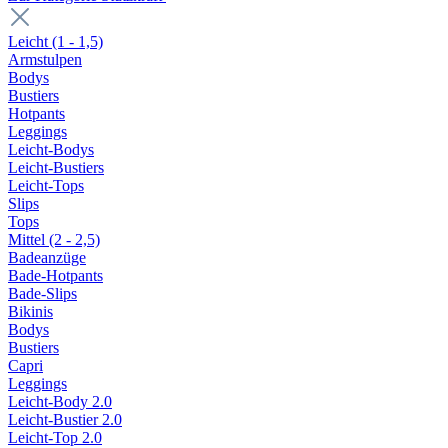
Leicht (1 - 1,5)
Armstulpen
Bodys
Bustiers
Hotpants
Leggings
Leicht-Bodys
Leicht-Bustiers
Leicht-Tops
Slips
Tops
Mittel (2 - 2,5)
Badeanzüge
Bade-Hotpants
Bade-Slips
Bikinis
Bodys
Bustiers
Capri
Leggings
Leicht-Body 2.0
Leicht-Bustier 2.0
Leicht-Top 2.0