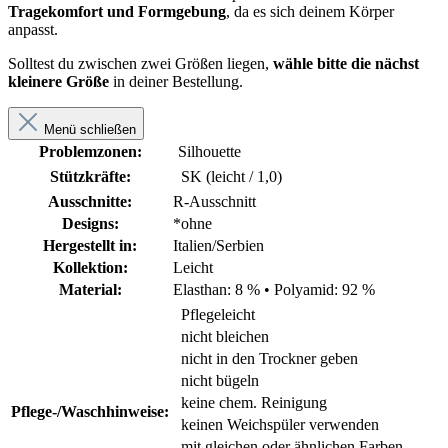
Tragekomfort und Formgebung
, da es sich deinem Körper
anpasst.
Solltest du zwischen zwei Größen liegen,
wähle bitte die nächst
kleinere Größe
in deiner Bestellung.
Menü schließen
Problemzonen:
Silhouette
Stützkräfte:
SK (leicht / 1,0)
Ausschnitte:
R-Ausschnitt
Designs:
*ohne
Hergestellt in:
Italien/Serbien
Kollektion:
Leicht
Material:
Elasthan: 8 %
•
Polyamid: 92 %
Pflegeleicht
nicht bleichen
nicht in den Trockner geben
nicht bügeln
keine chem. Reinigung
Pflege-/Waschhinweise:
keinen Weichspüler verwenden
mit gleichen oder ähnlichen Farben