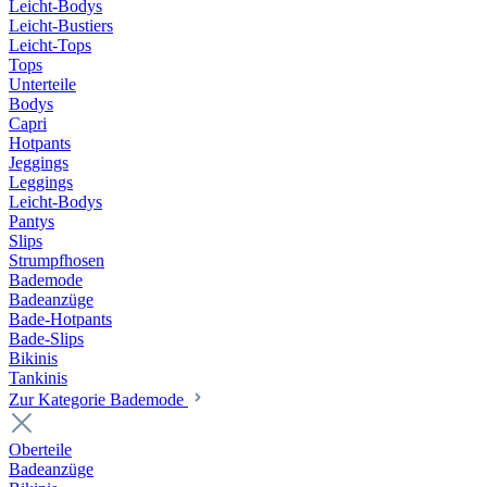
Leicht-Bodys
Leicht-Bustiers
Leicht-Tops
Tops
Unterteile
Bodys
Capri
Hotpants
Jeggings
Leggings
Leicht-Bodys
Pantys
Slips
Strumpfhosen
Bademode
Badeanzüge
Bade-Hotpants
Bade-Slips
Bikinis
Tankinis
Zur Kategorie Bademode
Oberteile
Badeanzüge