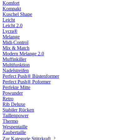
Komfort
Kompakt
Kuschel Shape
Leicht
Leicht 2.0
Lycra®
Melange
Midi-Control
Mix & Match
Modern Melange 2.0
Muffinkiller
Multifunktion
Nadelstreifen
Perfect Push® Büstenformer
Perfect Push® Poformer
Perfekte Mitte
Powunder
Retro
Rib Deluxe
Stabiler Rücken
Taillenpower
Thermo
Wespentaille
Zaubertaille
Zur Kategorie Stützkraft