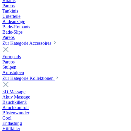
Bikinis
Pareos
Tankinis
Unterteile
Badeanzüge
Bade-Hotpants
Bade-Slips
Pareos
Zur Kategorie Accessoires
Formpads
Pareos
Stulpen
Armstulpen
Zur Kategorie Kollektionen
3D Massage
Aktiv Massage
Bauchkiller®
Bauchkontroll
Büstenwunder
Cool
Entlastung
Hüftkiller