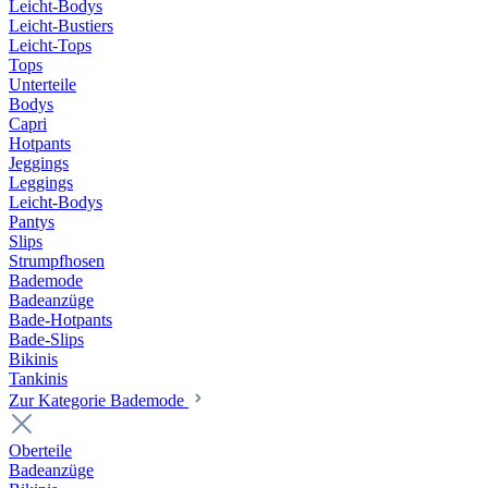
Leicht-Bodys
Leicht-Bustiers
Leicht-Tops
Tops
Unterteile
Bodys
Capri
Hotpants
Jeggings
Leggings
Leicht-Bodys
Pantys
Slips
Strumpfhosen
Bademode
Badeanzüge
Bade-Hotpants
Bade-Slips
Bikinis
Tankinis
Zur Kategorie Bademode
Oberteile
Badeanzüge