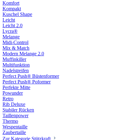
Komfort
Kompakt
Kuschel Shape
Leicht
Leicht 2.0
Lycra®
Melange
Midi-Control
Mix & Match
Modern Melange 2.0
Muffinkiller
Multifunktion
Nadelstreifen
Perfect Push® Büstenformer
Perfect Push® Poformer
Perfekte Mitte
Powunder
Retro
Rib Deluxe
Stabiler Rücken
Taillenpower
Thermo
Wespentaille
Zaubertaille
Zur Kategorie Stützkraft