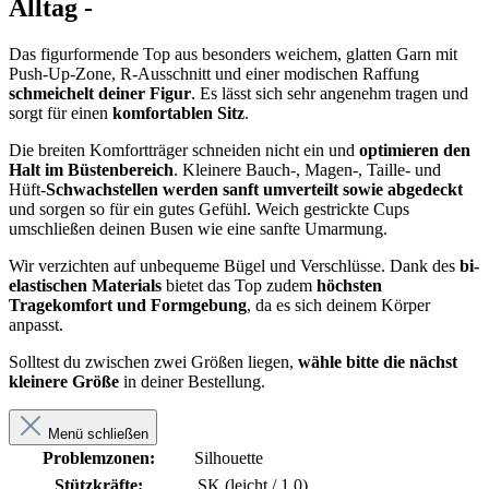
Alltag -
Das figurformende Top aus besonders weichem, glatten Garn mit
Push-Up-Zone, R-Ausschnitt und einer modischen Raffung
schmeichelt deiner Figur
. Es lässt sich sehr angenehm tragen und
sorgt für einen
komfortablen Sitz
.
Die breiten Komfortträger schneiden nicht ein und
optimieren den
Halt im Büstenbereich
. Kleinere Bauch-, Magen-, Taille- und
Hüft-
Schwachstellen werden sanft umverteilt sowie abgedeckt
und sorgen so für ein gutes Gefühl. Weich gestrickte Cups
umschließen deinen Busen wie eine sanfte Umarmung.
Wir verzichten auf unbequeme Bügel und Verschlüsse. Dank des
bi-
elastischen Materials
bietet das Top zudem
höchsten
Tragekomfort und Formgebung
, da es sich deinem Körper
anpasst.
Solltest du zwischen zwei Größen liegen,
wähle bitte die nächst
kleinere Größe
in deiner Bestellung.
Menü schließen
Problemzonen:
Silhouette
Stützkräfte:
SK (leicht / 1,0)