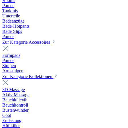
Bikinis
Pareos
Tankinis
Unterteile
Badeanzüge
Bade-Hotpants
Bade-Slips
Pareos
Zur Kategorie Accessoires
Formpads
Pareos
Stulpen
Armstulpen
Zur Kategorie Kollektionen
3D Massage
Aktiv Massage
Bauchkiller®
Bauchkontroll
Büstenwunder
Cool
Entlastung
Hüftkiller