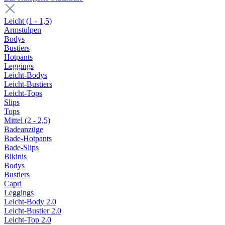
Leicht (1 - 1,5)
Armstulpen
Bodys
Bustiers
Hotpants
Leggings
Leicht-Bodys
Leicht-Bustiers
Leicht-Tops
Slips
Tops
Mittel (2 - 2,5)
Badeanzüge
Bade-Hotpants
Bade-Slips
Bikinis
Bodys
Bustiers
Capri
Leggings
Leicht-Body 2.0
Leicht-Bustier 2.0
Leicht-Top 2.0