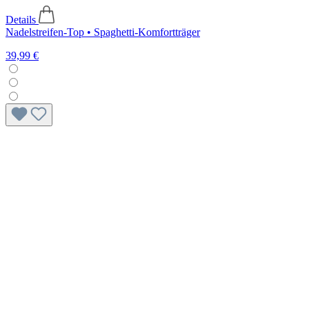
Details
Nadelstreifen-Top • Spaghetti-Komfortträger
39,99 €