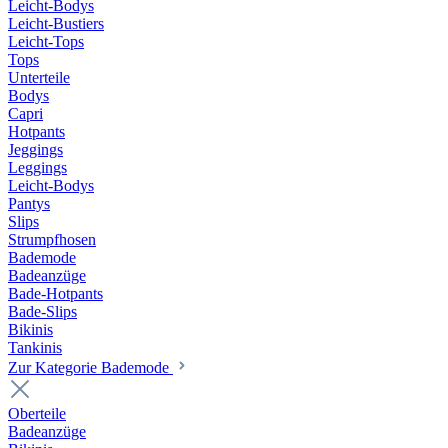
Leicht-Bodys
Leicht-Bustiers
Leicht-Tops
Tops
Unterteile
Bodys
Capri
Hotpants
Jeggings
Leggings
Leicht-Bodys
Pantys
Slips
Strumpfhosen
Bademode
Badeanzüge
Bade-Hotpants
Bade-Slips
Bikinis
Tankinis
Zur Kategorie Bademode
Oberteile
Badeanzüge