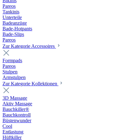
Bikinis
Pareos
Tankinis
Unterteile
Badeanzüge
Bade-Hotpants
Bade-Slips
Pareos
Zur Kategorie Accessoires
Formpads
Pareos
Stulpen
Armstulpen
Zur Kategorie Kollektionen
3D Massage
Aktiv Massage
Bauchkiller®
Bauchkontroll
Büstenwunder
Cool
Entlastung
Hüftkiller