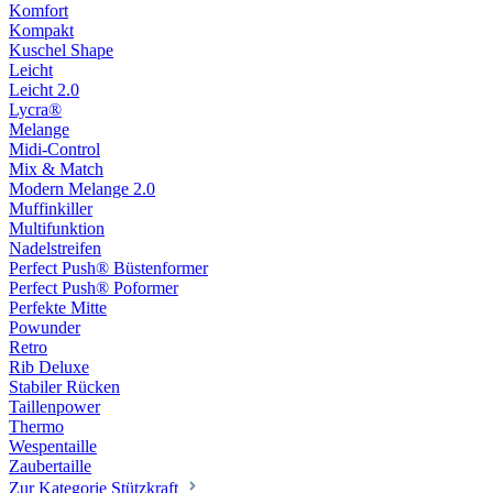
Komfort
Kompakt
Kuschel Shape
Leicht
Leicht 2.0
Lycra®
Melange
Midi-Control
Mix & Match
Modern Melange 2.0
Muffinkiller
Multifunktion
Nadelstreifen
Perfect Push® Büstenformer
Perfect Push® Poformer
Perfekte Mitte
Powunder
Retro
Rib Deluxe
Stabiler Rücken
Taillenpower
Thermo
Wespentaille
Zaubertaille
Zur Kategorie Stützkraft