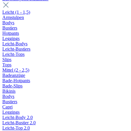
Leicht (1 - 1,5)
Armstulpen
Bodys
Bustiers
Hotpants
Leggings
Leicht-Bodys
Leicht-Bustiers
Leicht-Tops
Slips
Tops
Mittel (2 - 2,5)
Badeanzüge
Bade-Hotpants
Bade-Slips
Bikinis
Bodys
Bustiers
Capri
Leggings
Leicht-Body 2.0
Leicht-Bustier 2.0
Leicht-Top 2.0