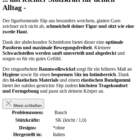
Alltag -
Der figurformende Slip aus besonders weichem, glatten Garn
zeichnet sich nicht ab,
schmeichelt deiner Figur und sitzt wie eine
zweite Haut
.
Dank der abdeckenden Schnittform bietet dieser eine
optimale
Passform und maximale Bewegungsfreiheit
. Kleinere
Schwachstellen werden sanft umverteilt und abgedeckt
und
sorgen so für ein gutes Gefühl.
Der eingearbeitete
Baumwollzwickel
sorgt für ein höheres Maß an
Hygiene
sowie für einen
bequemen Sitz im Intimbereich
. Dank
des
bi-elastischen Materials
und einem
elastischen Bundgummi
bietet der nahtlos gestrickte Slip zudem
höchsten Tragekomfort
und Formgebung
und passt sich deinem Körper an.
Menü schließen
Problemzonen:
Bauch
Stützkräfte:
SK (leicht / 1,0)
Designs:
*ohne
Hergestellt in:
Italien