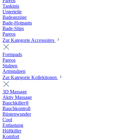
Pareos
Tankinis
Unterteile
Badeanzüge
Bade-Hotpants
Bade-Slips
Pareos
Zur Kategorie Accessoires
Formpads
Pareos
Stulpen
Armstulpen
Zur Kategorie Kollektionen
3D Massage
Aktiv Massage
Bauchkiller®
Bauchkontroll
Büstenwunder
Cool
Entlastung
Hüftkiller
Komfort