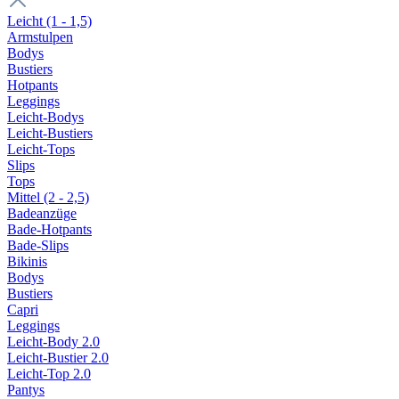
Leicht (1 - 1,5)
Armstulpen
Bodys
Bustiers
Hotpants
Leggings
Leicht-Bodys
Leicht-Bustiers
Leicht-Tops
Slips
Tops
Mittel (2 - 2,5)
Badeanzüge
Bade-Hotpants
Bade-Slips
Bikinis
Bodys
Bustiers
Capri
Leggings
Leicht-Body 2.0
Leicht-Bustier 2.0
Leicht-Top 2.0
Pantys