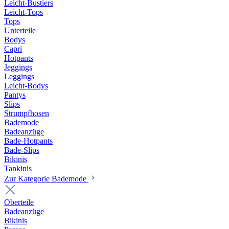
Leicht-Bustiers
Leicht-Tops
Tops
Unterteile
Bodys
Capri
Hotpants
Jeggings
Leggings
Leicht-Bodys
Pantys
Slips
Strumpfhosen
Bademode
Badeanzüge
Bade-Hotpants
Bade-Slips
Bikinis
Tankinis
Zur Kategorie Bademode
Oberteile
Badeanzüge
Bikinis