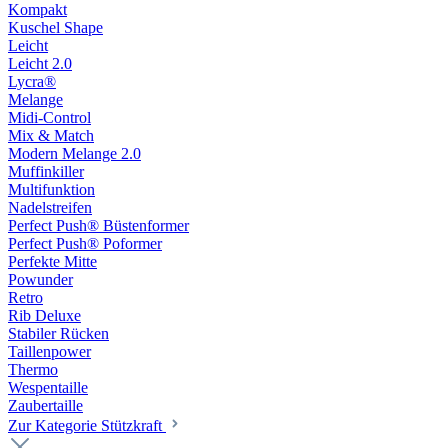
Kompakt
Kuschel Shape
Leicht
Leicht 2.0
Lycra®
Melange
Midi-Control
Mix & Match
Modern Melange 2.0
Muffinkiller
Multifunktion
Nadelstreifen
Perfect Push® Büstenformer
Perfect Push® Poformer
Perfekte Mitte
Powunder
Retro
Rib Deluxe
Stabiler Rücken
Taillenpower
Thermo
Wespentaille
Zaubertaille
Zur Kategorie Stützkraft