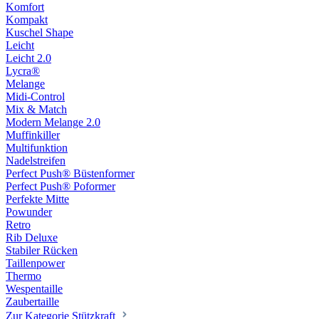
Komfort
Kompakt
Kuschel Shape
Leicht
Leicht 2.0
Lycra®
Melange
Midi-Control
Mix & Match
Modern Melange 2.0
Muffinkiller
Multifunktion
Nadelstreifen
Perfect Push® Büstenformer
Perfect Push® Poformer
Perfekte Mitte
Powunder
Retro
Rib Deluxe
Stabiler Rücken
Taillenpower
Thermo
Wespentaille
Zaubertaille
Zur Kategorie Stützkraft