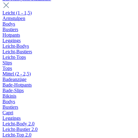
Leicht (1 - 1,5)
Armstulpen
Bodys
Bustiers
Hotpants
Leggings
Leicht-Bodys
Leicht-Bustiers
Leicht-Tops
Slips
Tops
Mittel (2 - 2,5)
Badeanzüge
Bade-Hotpants
Bade-Slips
Bikinis
Bodys
Bustiers
Capri
Leggings
Leicht-Body 2.0
Leicht-Bustier 2.0
Leicht-Top 2.0