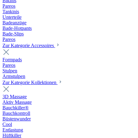
Bikinis
Pareos
Tankinis
Unterteile
Badeanzüge
Bade-Hotpants
Bade-Slips
Pareos
Zur Kategorie Accessoires
Formpads
Pareos
Stulpen
Armstulpen
Zur Kategorie Kollektionen
3D Massage
Aktiv Massage
Bauchkiller®
Bauchkontroll
Büstenwunder
Cool
Entlastung
Hüftkiller