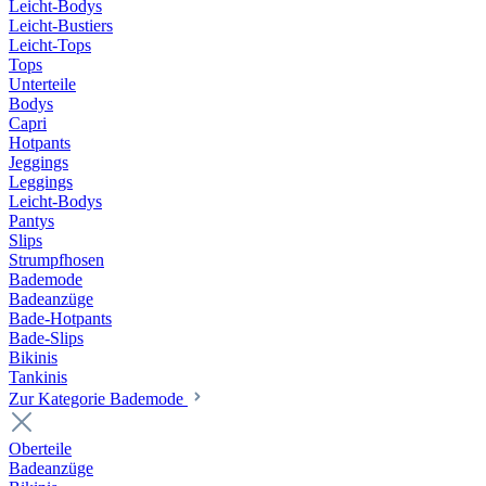
Leicht-Bodys
Leicht-Bustiers
Leicht-Tops
Tops
Unterteile
Bodys
Capri
Hotpants
Jeggings
Leggings
Leicht-Bodys
Pantys
Slips
Strumpfhosen
Bademode
Badeanzüge
Bade-Hotpants
Bade-Slips
Bikinis
Tankinis
Zur Kategorie Bademode
Oberteile
Badeanzüge