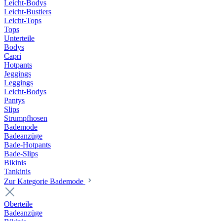
Leicht-Bodys
Leicht-Bustiers
Leicht-Tops
Tops
Unterteile
Bodys
Capri
Hotpants
Jeggings
Leggings
Leicht-Bodys
Pantys
Slips
Strumpfhosen
Bademode
Badeanzüge
Bade-Hotpants
Bade-Slips
Bikinis
Tankinis
Zur Kategorie Bademode
Oberteile
Badeanzüge