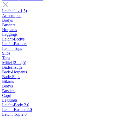
Leicht (1 - 1,5)
Armstulpen
Bodys
Bustiers
Hotpants
Leggings
Leicht-Bodys
Leicht-Bustiers
Leicht-Tops
Slips
Tops
Mittel (2 - 2,5)
Badeanzüge
Bade-Hotpants
Bade-Slips
Bikinis
Bodys
Bustiers
Capri
Leggings
Leicht-Body 2.0
Leicht-Bustier 2.0
Leicht-Top 2.0