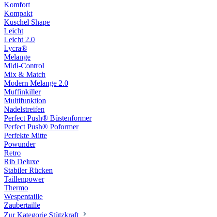
Komfort
Kompakt
Kuschel Shape
Leicht
Leicht 2.0
Lycra®
Melange
Midi-Control
Mix & Match
Modern Melange 2.0
Muffinkiller
Multifunktion
Nadelstreifen
Perfect Push® Büstenformer
Perfect Push® Poformer
Perfekte Mitte
Powunder
Retro
Rib Deluxe
Stabiler Rücken
Taillenpower
Thermo
Wespentaille
Zaubertaille
Zur Kategorie Stützkraft