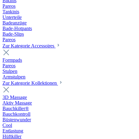
Bikinis
Pareos
Tankinis
Unterteile
Badeanzüge
Bade-Hotpants
Bade-Slips
Pareos
Zur Kategorie Accessoires
Formpads
Pareos
Stulpen
Armstulpen
Zur Kategorie Kollektionen
3D Massage
Aktiv Massage
Bauchkiller®
Bauchkontroll
Büstenwunder
Cool
Entlastung
Hüftkiller