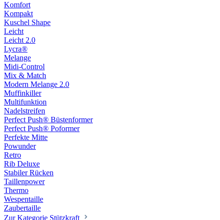
Komfort
Kompakt
Kuschel Shape
Leicht
Leicht 2.0
Lycra®
Melange
Midi-Control
Mix & Match
Modern Melange 2.0
Muffinkiller
Multifunktion
Nadelstreifen
Perfect Push® Büstenformer
Perfect Push® Poformer
Perfekte Mitte
Powunder
Retro
Rib Deluxe
Stabiler Rücken
Taillenpower
Thermo
Wespentaille
Zaubertaille
Zur Kategorie Stützkraft