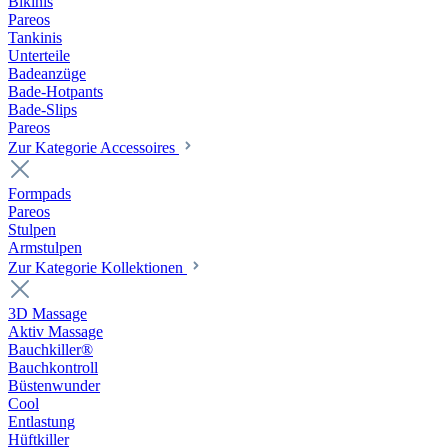
Bikinis
Pareos
Tankinis
Unterteile
Badeanzüge
Bade-Hotpants
Bade-Slips
Pareos
Zur Kategorie Accessoires
Formpads
Pareos
Stulpen
Armstulpen
Zur Kategorie Kollektionen
3D Massage
Aktiv Massage
Bauchkiller®
Bauchkontroll
Büstenwunder
Cool
Entlastung
Hüftkiller