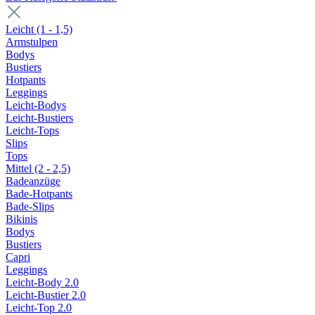
Leicht (1 - 1,5)
Armstulpen
Bodys
Bustiers
Hotpants
Leggings
Leicht-Bodys
Leicht-Bustiers
Leicht-Tops
Slips
Tops
Mittel (2 - 2,5)
Badeanzüge
Bade-Hotpants
Bade-Slips
Bikinis
Bodys
Bustiers
Capri
Leggings
Leicht-Body 2.0
Leicht-Bustier 2.0
Leicht-Top 2.0