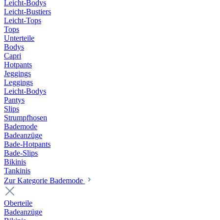
Leicht-Bodys
Leicht-Bustiers
Leicht-Tops
Tops
Unterteile
Bodys
Capri
Hotpants
Jeggings
Leggings
Leicht-Bodys
Pantys
Slips
Strumpfhosen
Bademode
Badeanzüge
Bade-Hotpants
Bade-Slips
Bikinis
Tankinis
Zur Kategorie Bademode
Oberteile
Badeanzüge