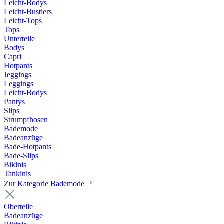
Leicht-Bodys
Leicht-Bustiers
Leicht-Tops
Tops
Unterteile
Bodys
Capri
Hotpants
Jeggings
Leggings
Leicht-Bodys
Pantys
Slips
Strumpfhosen
Bademode
Badeanzüge
Bade-Hotpants
Bade-Slips
Bikinis
Tankinis
Zur Kategorie Bademode
Oberteile
Badeanzüge