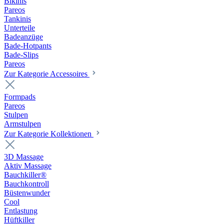
Bikinis
Pareos
Tankinis
Unterteile
Badeanzüge
Bade-Hotpants
Bade-Slips
Pareos
Zur Kategorie Accessoires
Formpads
Pareos
Stulpen
Armstulpen
Zur Kategorie Kollektionen
3D Massage
Aktiv Massage
Bauchkiller®
Bauchkontroll
Büstenwunder
Cool
Entlastung
Hüftkiller