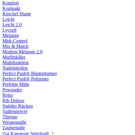
Komfort
Kompakt
Kuschel Shape
Leicht
Leicht 2.0
Lycra®
Melange
Midi-Control
Mix & Match
Modern Melange 2.0
Muffinkiller
Multifunktion
Nadelstreifen
Perfect Push® Büstenformer
Perfect Push® Poformer
Perfekte Mitte
Powunder
Retro
Rib Deluxe
Stabiler Rücken
Taillenpower
Thermo
Wespentaille
Zaubertaille
Zur Kategorie Stützkraft