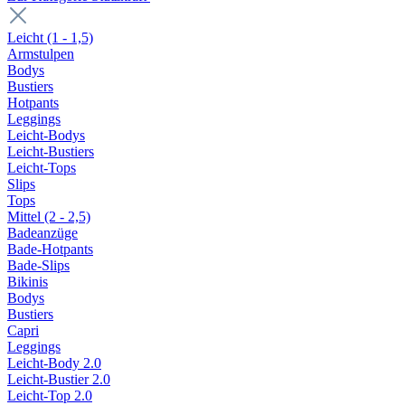
Leicht (1 - 1,5)
Armstulpen
Bodys
Bustiers
Hotpants
Leggings
Leicht-Bodys
Leicht-Bustiers
Leicht-Tops
Slips
Tops
Mittel (2 - 2,5)
Badeanzüge
Bade-Hotpants
Bade-Slips
Bikinis
Bodys
Bustiers
Capri
Leggings
Leicht-Body 2.0
Leicht-Bustier 2.0
Leicht-Top 2.0