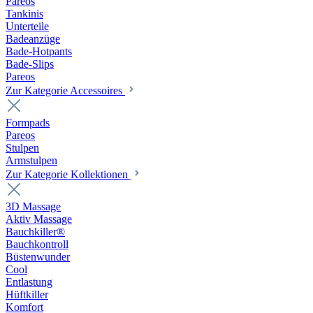
Pareos
Tankinis
Unterteile
Badeanzüge
Bade-Hotpants
Bade-Slips
Pareos
Zur Kategorie Accessoires
Formpads
Pareos
Stulpen
Armstulpen
Zur Kategorie Kollektionen
3D Massage
Aktiv Massage
Bauchkiller®
Bauchkontroll
Büstenwunder
Cool
Entlastung
Hüftkiller
Komfort