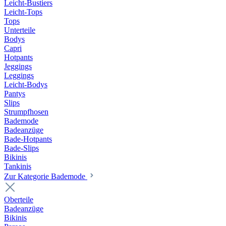
Leicht-Bustiers
Leicht-Tops
Tops
Unterteile
Bodys
Capri
Hotpants
Jeggings
Leggings
Leicht-Bodys
Pantys
Slips
Strumpfhosen
Bademode
Badeanzüge
Bade-Hotpants
Bade-Slips
Bikinis
Tankinis
Zur Kategorie Bademode
Oberteile
Badeanzüge
Bikinis