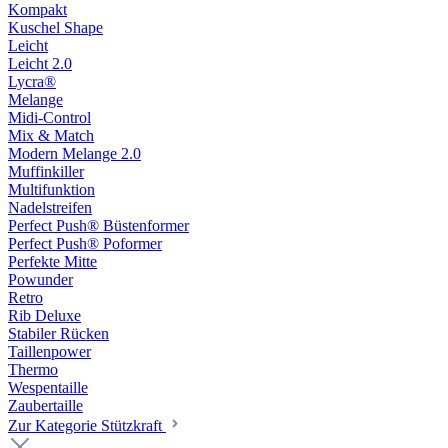
Kompakt
Kuschel Shape
Leicht
Leicht 2.0
Lycra®
Melange
Midi-Control
Mix & Match
Modern Melange 2.0
Muffinkiller
Multifunktion
Nadelstreifen
Perfect Push® Büstenformer
Perfect Push® Poformer
Perfekte Mitte
Powunder
Retro
Rib Deluxe
Stabiler Rücken
Taillenpower
Thermo
Wespentaille
Zaubertaille
Zur Kategorie Stützkraft