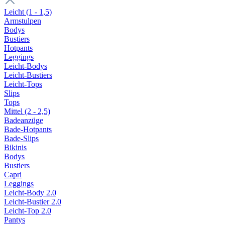
Leicht (1 - 1,5)
Armstulpen
Bodys
Bustiers
Hotpants
Leggings
Leicht-Bodys
Leicht-Bustiers
Leicht-Tops
Slips
Tops
Mittel (2 - 2,5)
Badeanzüge
Bade-Hotpants
Bade-Slips
Bikinis
Bodys
Bustiers
Capri
Leggings
Leicht-Body 2.0
Leicht-Bustier 2.0
Leicht-Top 2.0
Pantys