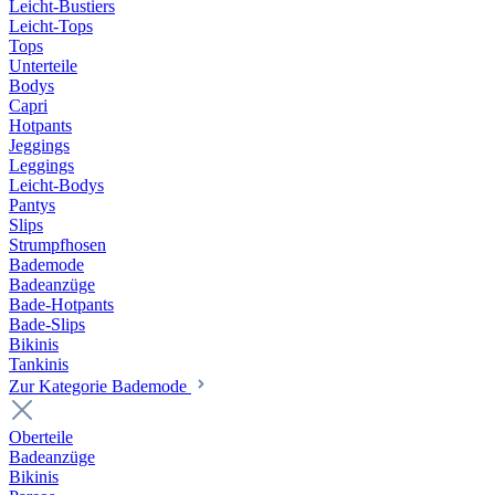
Leicht-Bustiers
Leicht-Tops
Tops
Unterteile
Bodys
Capri
Hotpants
Jeggings
Leggings
Leicht-Bodys
Pantys
Slips
Strumpfhosen
Bademode
Badeanzüge
Bade-Hotpants
Bade-Slips
Bikinis
Tankinis
Zur Kategorie Bademode
Oberteile
Badeanzüge
Bikinis