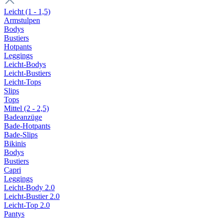
Leicht (1 - 1,5)
Armstulpen
Bodys
Bustiers
Hotpants
Leggings
Leicht-Bodys
Leicht-Bustiers
Leicht-Tops
Slips
Tops
Mittel (2 - 2,5)
Badeanzüge
Bade-Hotpants
Bade-Slips
Bikinis
Bodys
Bustiers
Capri
Leggings
Leicht-Body 2.0
Leicht-Bustier 2.0
Leicht-Top 2.0
Pantys