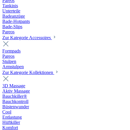
Pareos
Tankinis
Unterteile
Badeanzüge
Bade-Hotpants
Bade-Slips
Pareos
Zur Kategorie Accessoires
Formpads
Pareos
Stulpen
Armstulpen
Zur Kategorie Kollektionen
3D Massage
Aktiv Massage
Bauchkiller®
Bauchkontroll
Büstenwunder
Cool
Entlastung
Hüftkiller
Komfort