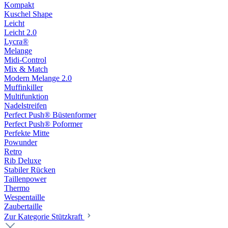
Kompakt
Kuschel Shape
Leicht
Leicht 2.0
Lycra®
Melange
Midi-Control
Mix & Match
Modern Melange 2.0
Muffinkiller
Multifunktion
Nadelstreifen
Perfect Push® Büstenformer
Perfect Push® Poformer
Perfekte Mitte
Powunder
Retro
Rib Deluxe
Stabiler Rücken
Taillenpower
Thermo
Wespentaille
Zaubertaille
Zur Kategorie Stützkraft